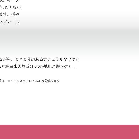
ずしたくない
ます。指や
スプレーし
ぎながら、まとまりのあるナチュラルなツヤと
2と絹由来天然成分※3が地肌と髪をケアし
成分 ※3 イソステアロイル加水分解シルク